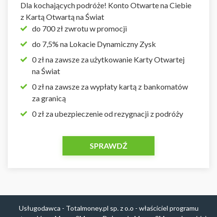
Dla kochających podróże! Konto Otwarte na Ciebie
z Kartą Otwartą na Świat
do 700 zł zwrotu w promocji
do 7,5% na Lokacie Dynamiczny Zysk
0 zł na zawsze za użytkowanie Karty Otwartej
na Świat
0 zł na zawsze za wypłaty kartą z bankomatów
za granicą
0 zł za ubezpieczenie od rezygnacji z podróży
SPRAWDŹ
Usługodawca - Totalmoney.pl sp. z o.o - właściciel programu